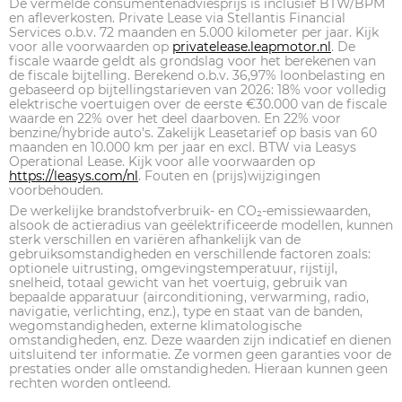
De vermelde consumentenadviesprijs is inclusief BTW/BPM
en afleverkosten. Private Lease via Stellantis Financial
Services o.b.v. 72 maanden en 5.000 kilometer per jaar. Kijk
voor alle voorwaarden op
privatelease.leapmotor.nl
. De
fiscale waarde geldt als grondslag voor het berekenen van
de fiscale bijtelling. Berekend o.b.v. 36,97% loonbelasting en
gebaseerd op bijtellingstarieven van 2026: 18% voor volledig
elektrische voertuigen over de eerste €30.000 van de fiscale
waarde en 22% over het deel daarboven. En 22% voor
benzine/hybride auto’s. Zakelijk Leasetarief op basis van 60
maanden en 10.000 km per jaar en excl. BTW via Leasys
Operational Lease. Kijk voor alle voorwaarden op
https://leasys.com/nl
. Fouten en (prijs)wijzigingen
voorbehouden.
De werkelijke brandstofverbruik- en CO₂-emissiewaarden,
alsook de actieradius van geëlektrificeerde modellen, kunnen
sterk verschillen en variëren afhankelijk van de
gebruiksomstandigheden en verschillende factoren zoals:
optionele uitrusting, omgevingstemperatuur, rijstijl,
snelheid, totaal gewicht van het voertuig, gebruik van
bepaalde apparatuur (airconditioning, verwarming, radio,
navigatie, verlichting, enz.), type en staat van de banden,
wegomstandigheden, externe klimatologische
omstandigheden, enz. Deze waarden zijn indicatief en dienen
uitsluitend ter informatie. Ze vormen geen garanties voor de
prestaties onder alle omstandigheden. Hieraan kunnen geen
rechten worden ontleend.